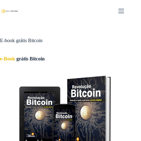
Pular
para
o
conteúdo
E-book grátis Bitcoin
e-Book
grátis Bitcoin