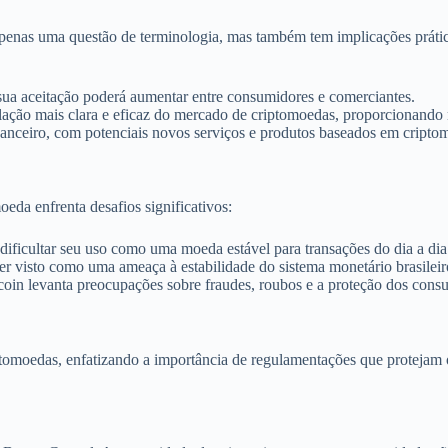
nas uma questão de terminologia, mas também tem implicações prática
ua aceitação poderá aumentar entre consumidores e comerciantes.
ulação mais clara e eficaz do mercado de criptomoedas, proporcionando 
nanceiro, com potenciais novos serviços e produtos baseados em cripto
eda enfrenta desafios significativos:
 dificultar seu uso como uma moeda estável para transações do dia a dia
 visto como uma ameaça à estabilidade do sistema monetário brasileiro
coin levanta preocupações sobre fraudes, roubos e a proteção dos cons
tomoedas, enfatizando a importância de regulamentações que protejam o 