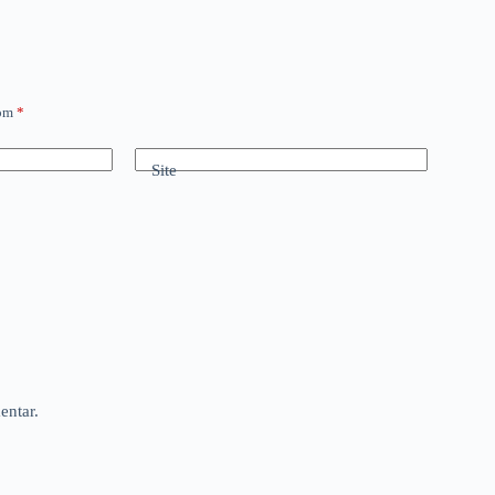
com
*
Site
entar.