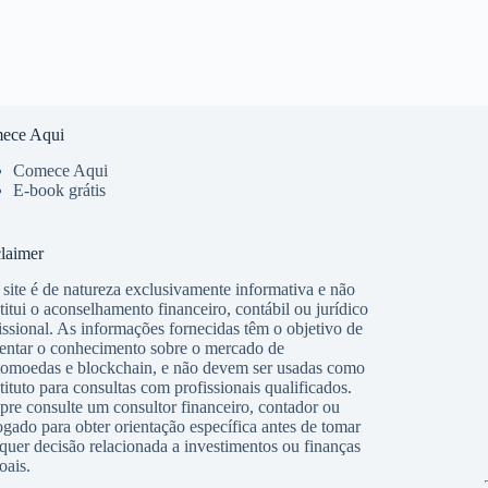
ece Aqui
Comece Aqui
E-book grátis
laimer
 site é de natureza exclusivamente informativa e não
titui o aconselhamento financeiro, contábil ou jurídico
issional. As informações fornecidas têm o objetivo de
ntar o conhecimento sobre o mercado de
tomoedas e blockchain, e não devem ser usadas como
tituto para consultas com profissionais qualificados.
re consulte um consultor financeiro, contador ou
gado para obter orientação específica antes de tomar
quer decisão relacionada a investimentos ou finanças
oais.