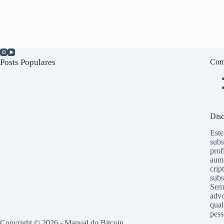
Posts Populares
Com
Disc
Este
subs
prof
aume
crip
subs
Semp
advo
qual
pess
Copyright © 2026 - Manual do Bitcoin