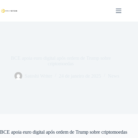
Pular
para
o
conteúdo
BCE apoia euro digital após ordem de Trump sobre
criptomoedas
Satoshi Writer
24 de janeiro de 2025
News
BCE apoia euro digital após ordem de Trump sobre criptomoedas