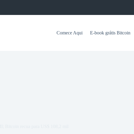
Comece Aqui
E-book grátis Bitcoin
I; Bitcoin recua para US$ 108,2 mil