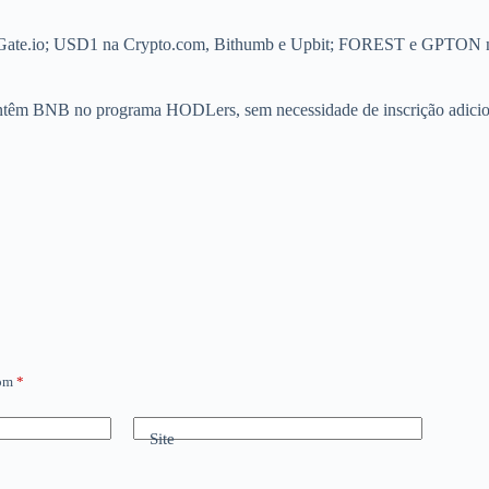
a Gate.io; USD1 na Crypto.com, Bithumb e Upbit; FOREST e GPTON 
antêm BNB no programa HODLers, sem necessidade de inscrição adicion
com
*
Site