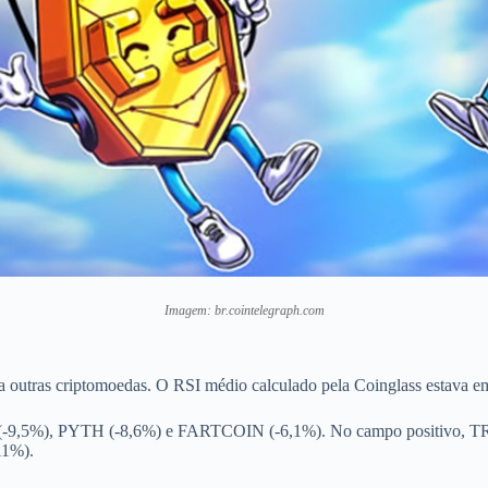
Imagem: br.cointelegraph.com
ra outras criptomoedas. O RSI médio calculado pela Coinglass estava e
 (-9,5%), PYTH (-8,6%) e FARTCOIN (-6,1%). No campo positivo, TR
11%).