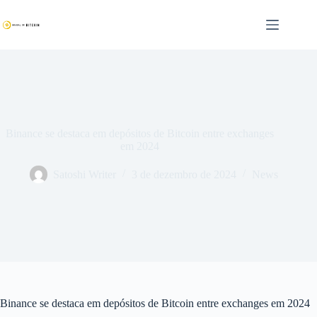
Pular
para
o
conteúdo
Binance se destaca em depósitos de Bitcoin entre exchanges
em 2024
Satoshi Writer
3 de dezembro de 2024
News
Binance se destaca em depósitos de Bitcoin entre exchanges em 2024