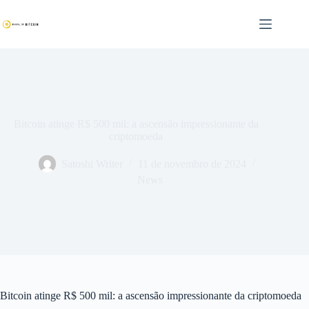
Pular
para
o
conteúdo
Bitcoin atinge R$ 500 mil: a ascensão impressionante da
criptomoeda
Satoshi Writer
11 de novembro de 2024
News
Bitcoin atinge R$ 500 mil: a ascensão impressionante da criptomoeda