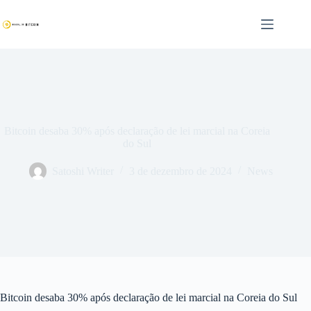
Pular
para
o
conteúdo
Bitcoin desaba 30% após declaração de lei marcial na Coreia
do Sul
Satoshi Writer
3 de dezembro de 2024
News
Bitcoin desaba 30% após declaração de lei marcial na Coreia do Sul