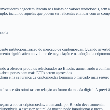
nvestidores negociem Bitcoin nas bolsas de valores tradicionais, sem 
amplo, incluindo aqueles que podem ser reticentes em lidar com as com
moeda
cente institucionalização do mercado de criptomoedas. Quando investido
umento significativo no volume de negociação e na adoção da criptomoe
ando a oferecer produtos relacionados ao Bitcoin, aumentando a confian
es abriu portas para mais ETFs serem aprovados.
kchain e na segurança de criptomoedas tornaram o mercado mais seguro 
istas estão otimistas em relação ao futuro da moeda digital. A previs
omeçam a adotar criptomoedas, a demanda por Bitcoin deve aumentar.
disponíveis, a escassez natural da moeda pode impulsionar o preço.