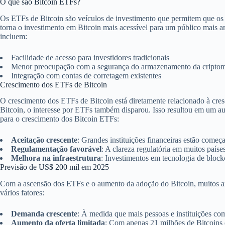
O que são Bitcoin ETFs?
Os ETFs de Bitcoin são veículos de investimento que permitem que os i
torna o investimento em Bitcoin mais acessível para um público mais 
incluem:
Facilidade de acesso para investidores tradicionais
Menor preocupação com a segurança do armazenamento da cripto
Integração com contas de corretagem existentes
Crescimento dos ETFs de Bitcoin
O crescimento dos ETFs de Bitcoin está diretamente relacionado à cres
Bitcoin, o interesse por ETFs também disparou. Isso resultou em um a
para o crescimento dos Bitcoin ETFs:
Aceitação crescente
: Grandes instituições financeiras estão começ
Regulamentação favorável
: A clareza regulatória em muitos país
Melhora na infraestrutura
: Investimentos em tecnologia de bloc
Previsão de US$ 200 mil em 2025
Com a ascensão dos ETFs e o aumento da adoção do Bitcoin, muitos anal
vários fatores:
Demanda crescente
: À medida que mais pessoas e instituições c
Aumento da oferta limitada
: Com apenas 21 milhões de Bitcoins 