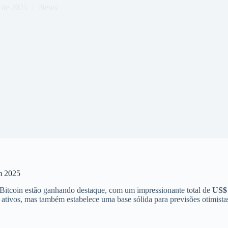
o de 2025
News
m 2025
 Bitcoin estão ganhando destaque, com um impressionante total de
US$ 
ativos, mas também estabelece uma base sólida para previsões otimistas