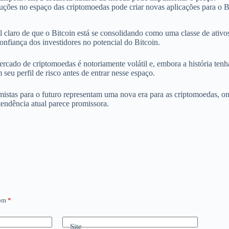
uções no espaço das criptomoedas pode criar novas aplicações para o Bi
l claro de que o Bitcoin está se consolidando como uma classe de ativo
onfiança dos investidores no potencial do Bitcoin.
cado de criptomoedas é notoriamente volátil e, embora a história tenha
seu perfil de risco antes de entrar nesse espaço.
istas para o futuro representam uma nova era para as criptomoedas, o
tendência atual parece promissora.
com
*
Site