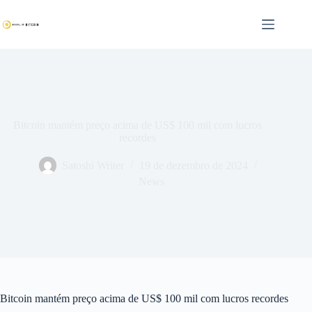
Pular
para
o
conteúdo
Bitcoin mantém preço acima de US$ 100 mil com lucros
recordes
Satoshi Writer
19 de dezembro de 2024
News
Bitcoin mantém preço acima de US$ 100 mil com lucros recordes