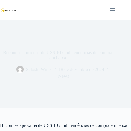
Pular
para
o
conteúdo
Bitcoin se aproxima de US$ 105 mil: tendências de compra
em baixa
Satoshi Writer
18 de dezembro de 2024
News
Bitcoin se aproxima de US$ 105 mil: tendências de compra em baixa