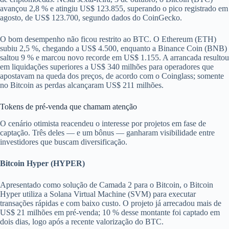
avançou 2,8 % e atingiu US$ 123.855, superando o pico registrado em
agosto, de US$ 123.700, segundo dados do CoinGecko.
O bom desempenho não ficou restrito ao BTC. O Ethereum (ETH)
subiu 2,5 %, chegando a US$ 4.500, enquanto a Binance Coin (BNB)
saltou 9 % e marcou novo recorde em US$ 1.155. A arrancada resultou
em liquidações superiores a US$ 340 milhões para operadores que
apostavam na queda dos preços, de acordo com o Coinglass; somente
no Bitcoin as perdas alcançaram US$ 211 milhões.
Tokens de pré-venda que chamam atenção
O cenário otimista reacendeu o interesse por projetos em fase de
captação. Três deles — e um bônus — ganharam visibilidade entre
investidores que buscam diversificação.
Bitcoin Hyper (HYPER)
Apresentado como solução de Camada 2 para o Bitcoin, o Bitcoin
Hyper utiliza a Solana Virtual Machine (SVM) para executar
transações rápidas e com baixo custo. O projeto já arrecadou mais de
US$ 21 milhões em pré-venda; 10 % desse montante foi captado em
dois dias, logo após a recente valorização do BTC.