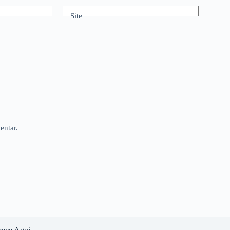
Site
entar.