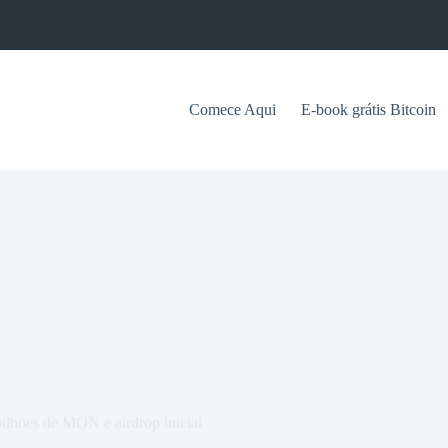
Comece Aqui
E-book grátis Bitcoin
ilhões de MON e airdrop inicial