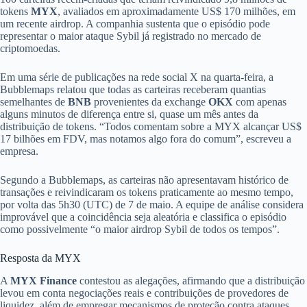
tokens
MYX
, avaliados em aproximadamente US$ 170 milhões, em
um recente airdrop. A companhia sustenta que o episódio pode
representar o maior ataque Sybil já registrado no mercado de
criptomoedas.
Em uma série de publicações na rede social X na quarta-feira, a
Bubblemaps relatou que todas as carteiras receberam quantias
semelhantes de
BNB
provenientes da exchange
OKX
com apenas
alguns minutos de diferença entre si, quase um mês antes da
distribuição de tokens. “Todos comentam sobre a MYX alcançar US$
17 bilhões em FDV, mas notamos algo fora do comum”, escreveu a
empresa.
Segundo a Bubblemaps, as carteiras não apresentavam histórico de
transações e reivindicaram os tokens praticamente ao mesmo tempo,
por volta das 5h30 (UTC) de 7 de maio. A equipe de análise considera
improvável que a coincidência seja aleatória e classifica o episódio
como possivelmente “o maior airdrop Sybil de todos os tempos”.
Resposta da MYX
A
MYX Finance
contestou as alegações, afirmando que a distribuição
levou em conta negociações reais e contribuições de provedores de
liquidez, além de empregar mecanismos de proteção contra ataques