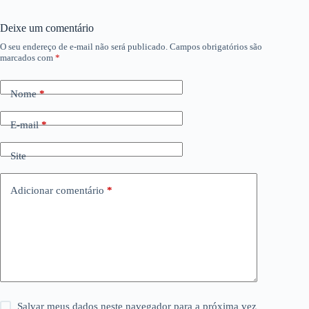
Deixe um comentário
O seu endereço de e-mail não será publicado.
Campos obrigatórios são
marcados com
*
Nome
*
E-mail
*
Site
Adicionar comentário
*
Salvar meus dados neste navegador para a próxima vez