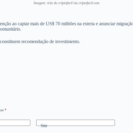
Imagem: trás do criptofacil via criptofacil.com
tenção ao captar mais de US$ 70 milhões na estreia e anunciar migraçã
comunitário.
 constituem recomendação de investimento.
com
*
Site