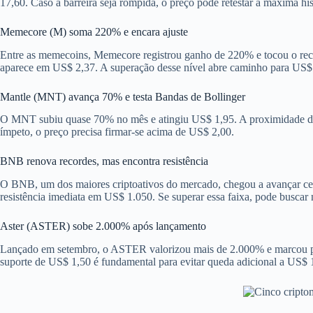
17,60. Caso a barreira seja rompida, o preço pode retestar a máxima his
Memecore (M) soma 220% e encara ajuste
Entre as memecoins, Memecore registrou ganho de 220% e tocou o recor
aparece em US$ 2,37. A superação desse nível abre caminho para US$ 4
Mantle (MNT) avança 70% e testa Bandas de Bollinger
O MNT subiu quase 70% no mês e atingiu US$ 1,95. A proximidade da b
ímpeto, o preço precisa firmar-se acima de US$ 2,00.
BNB renova recordes, mas encontra resistência
O BNB, um dos maiores criptoativos do mercado, chegou a avançar cer
resistência imediata em US$ 1.050. Se superar essa faixa, pode buscar
Aster (ASTER) sobe 2.000% após lançamento
Lançado em setembro, o ASTER valorizou mais de 2.000% e marcou p
suporte de US$ 1,50 é fundamental para evitar queda adicional a US$