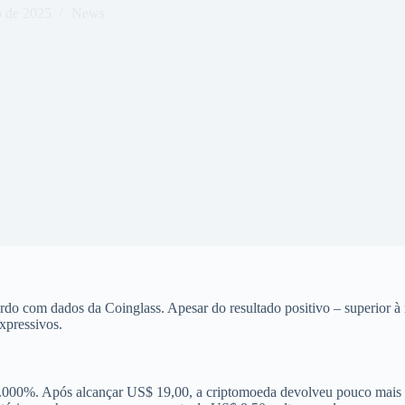
o de 2025
News
o com dados da Coinglass. Apesar do resultado positivo – superior à 
xpressivos.
.000%. Após alcançar US$ 19,00, a criptomoeda devolveu pouco mais d