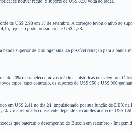
tórica; se houver recuo, o suporte de US$ 8,50 volta ao radar.
de de US$ 2,98 em 18 de setembro. A correção levou o ativo ao suporte
,15; rejeição pode pressionar até US$ 1,38.
anda superior de Bollinger sinaliza possível retração para a banda m
ca de 20% e estabeleceu novas máximas históricas em setembro. O toke
 novos topos; caso contrário, os suportes de US$ 950 e US$ 900 ganham
ico em US$ 2,41 no dia 24, impulsionado por sua função de DEX na 
 1,20. Uma retomada consistente depende de candles acima de US$ 1,90