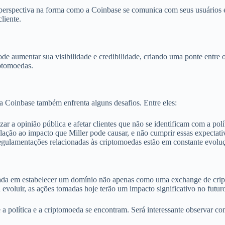
perspectiva na forma como a Coinbase se comunica com seus usuários e
liente.
e aumentar sua visibilidade e credibilidade, criando uma ponte entre o
iptomoedas.
 a Coinbase também enfrenta alguns desafios. Entre eles:
zar a opinião pública e afetar clientes que não se identificam com a pol
lação ao impacto que Miller pode causar, e não cumprir essas expectativ
regulamentações relacionadas às criptomoedas estão em constante evolu
ocada em estabelecer um domínio não apenas como uma exchange de cri
 evoluir, as ações tomadas hoje terão um impacto significativo no futuro
a política e a criptomoeda se encontram. Será interessante observar co