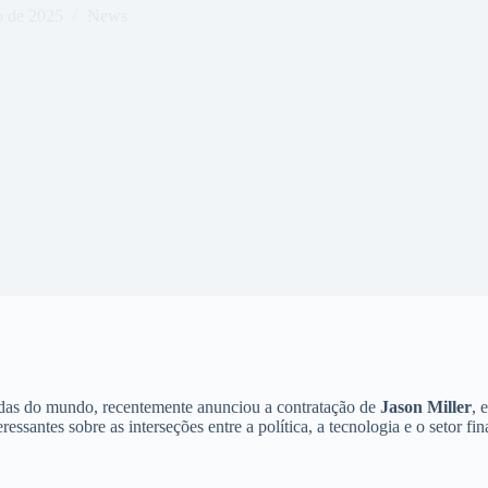
o de 2025
News
edas do mundo, recentemente anunciou a contratação de
Jason Miller
, 
essantes sobre as interseções entre a política, a tecnologia e o setor f