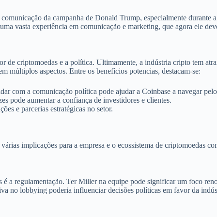
a de comunicação da campanha de Donald Trump, especialmente durante 
i uma vasta experiência em comunicação e marketing, que agora ele de
tor de criptomoedas e a política. Ultimamente, a indústria cripto tem at
em múltiplos aspectos. Entre os benefícios potencias, destacam-se:
idar com a comunicação política pode ajudar a Coinbase a navegar pelo
es pode aumentar a confiança de investidores e clientes.
ões e parcerias estratégicas no setor.
 várias implicações para a empresa e o ecossistema de criptomoedas co
s é a regulamentação. Ter Miller na equipe pode significar um foco re
va no lobbying poderia influenciar decisões políticas em favor da indús