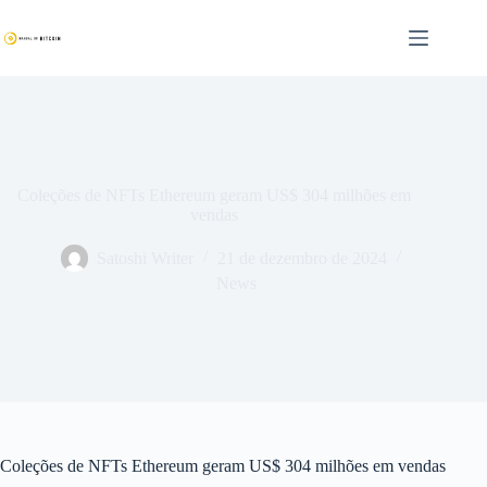
Pular
para
o
conteúdo
Coleções de NFTs Ethereum geram US$ 304 milhões em
vendas
Satoshi Writer
21 de dezembro de 2024
News
Coleções de NFTs Ethereum geram US$ 304 milhões em vendas