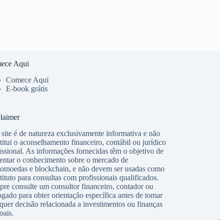
ece Aqui
Comece Aqui
E-book grátis
laimer
 site é de natureza exclusivamente informativa e não
titui o aconselhamento financeiro, contábil ou jurídico
issional. As informações fornecidas têm o objetivo de
ntar o conhecimento sobre o mercado de
tomoedas e blockchain, e não devem ser usadas como
tituto para consultas com profissionais qualificados.
re consulte um consultor financeiro, contador ou
gado para obter orientação específica antes de tomar
quer decisão relacionada a investimentos ou finanças
oais.