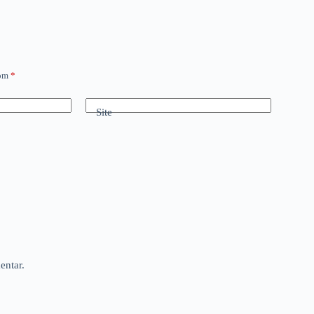
com
*
Site
entar.