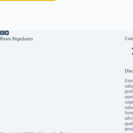
Posts Populares
Com
Disc
Este
subs
prof
aume
crip
subs
Semp
advo
qual
pess