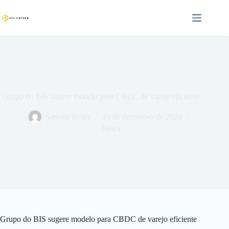
Pular
para
o
conteúdo
Grupo do BIS sugere modelo para CBDC de varejo eficiente
Satoshi Writer
19 de dezembro de 2024
News
Grupo do BIS sugere modelo para CBDC de varejo eficiente