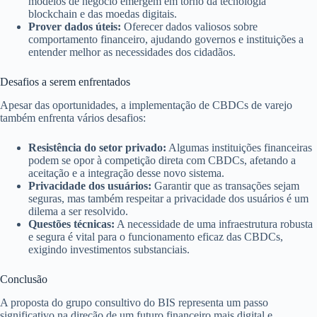
modelos de negócio emergem em torno da tecnologia
blockchain e das moedas digitais.
Prover dados úteis:
Oferecer dados valiosos sobre
comportamento financeiro, ajudando governos e instituições a
entender melhor as necessidades dos cidadãos.
Desafios a serem enfrentados
Apesar das oportunidades, a implementação de CBDCs de varejo
também enfrenta vários desafios:
Resistência do setor privado:
Algumas instituições financeiras
podem se opor à competição direta com CBDCs, afetando a
aceitação e a integração desse novo sistema.
Privacidade dos usuários:
Garantir que as transações sejam
seguras, mas também respeitar a privacidade dos usuários é um
dilema a ser resolvido.
Questões técnicas:
A necessidade de uma infraestrutura robusta
e segura é vital para o funcionamento eficaz das CBDCs,
exigindo investimentos substanciais.
Conclusão
A proposta do grupo consultivo do BIS representa um passo
significativo na direção de um futuro financeiro mais digital e