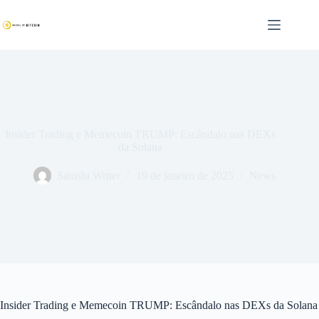
Pular
para
o
conteúdo
Insider Trading e Memecoin TRUMP: Escândalo nas DEXs
da Solana
Satoshi Writer
19 de janeiro de 2025
News
Insider Trading e Memecoin TRUMP: Escândalo nas DEXs da Solana