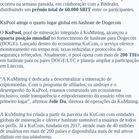
ocorreu na semana passada, em colaboração com a Bitdealer,
distribuindo um
prêmio total de 60.000 $BIT
entre os participantes.
KuPool atinge o quarto lugar global em hashrate de Dogecoin
O
KuPool
, pool de mineração integrado à KuMining, alcançou a
quarta posição mundial
no fornecimento de hashrate para Dogecoin
(DOGE). Lançado dentro do ecossistema KuCoin, o serviço oferece
monitoramento em tempo real, taxas reduzidas e protocolos de
segurança reforçados. Atualmente, o pool opera com mais de
200 TH/s
em hashrate para os pares DOGE/LTC e planeja ampliar a participação
em Litecoin.
“A KuMining é dedicada a descentralizar a mineração de
criptomoedas. Com o programa de afiliados, os airdrops e o
desempenho do KuPool, estamos construindo um ecossistema
inclusivo, onde transparência e empoderamento do usuário vêm em
primeiro lugar”, afirmou
Jolie Du
, diretora de operações da KuMining.
A KuMining foi criada a partir da parceria da KuCoin com entidades
globais de mineração e oferece hashrate rastreável a usuários de todos
os perfis. Já a KuCoin, fundada em 2017, atende mais de 40 milhões
de usuários em mais de 200 países e disponibiliza mais de mil ativos
digitais em sua plataforma.