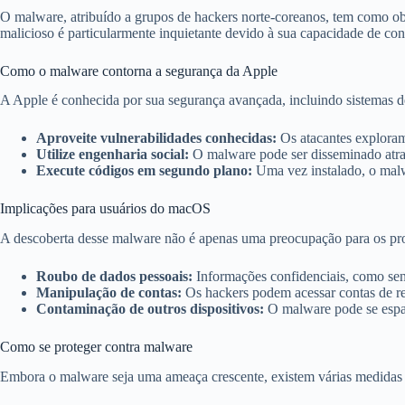
O malware, atribuído a grupos de hackers norte-coreanos, tem como o
malicioso é particularmente inquietante devido à sua capacidade de co
Como o malware contorna a segurança da Apple
A Apple é conhecida por sua segurança avançada, incluindo sistemas de
Aproveite vulnerabilidades conhecidas:
Os atacantes exploram
Utilize engenharia social:
O malware pode ser disseminado atrav
Execute códigos em segundo plano:
Uma vez instalado, o malw
Implicações para usuários do macOS
A descoberta desse malware não é apenas uma preocupação para os prof
Roubo de dados pessoais:
Informações confidenciais, como sen
Manipulação de contas:
Os hackers podem acessar contas de red
Contaminação de outros dispositivos:
O malware pode se espal
Como se proteger contra malware
Embora o malware seja uma ameaça crescente, existem várias medidas 