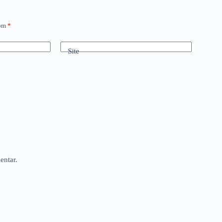
com
*
Site
entar.