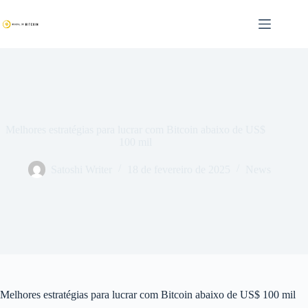
Pular
para
o
conteúdo
Melhores estratégias para lucrar com Bitcoin abaixo de US$
100 mil
Satoshi Writer
18 de fevereiro de 2025
News
Melhores estratégias para lucrar com Bitcoin abaixo de US$ 100 mil