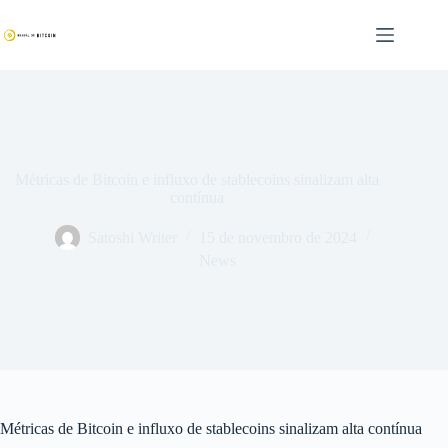
Pular
para
o
conteúdo
Métricas de Bitcoin e influxo de stablecoins sinalizam alta
contínua
Satoshi Writer
15 de novembro de 2024
News
Métricas de Bitcoin e influxo de stablecoins sinalizam alta contínua