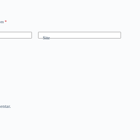
com
*
Site
entar.