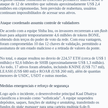
ataque de 12 de setembro que subtraiu aproximadamente US$ 2,4
milhões em criptomoedas. Sem previsão de reabertura, usuários
continuam impossibilitados de acessar seus ativos.
Ataque coordenado assumiu controle de validadores
De acordo com a equipe Shiba Inu, os invasores recorreram a um
flash
loan
para adquirir temporariamente 4,6 milhões de tokens BONE,
obtendo dois terços do poder de voto da rede. Com essa vantagem,
foram comprometidas 10 das 12 chaves de validação, permitindo a
assinatura de um estado malicioso e a retirada de valores da ponte.
No total, o ataque resultou no desvio de 224,57 ETH (cerca de US$ 1
milhão) e 92,6 bilhões de SHIB (aproximadamente US$ 1,3 milhão).
Ao todo, 17 ativos foram afetados, incluindo KNINE (US$ 717 mil),
LEASH (US$ 680 mil) e ROAR (US$ 260 mil), além de quantias
menores de USDC, USDT e outras moedas.
Medidas emergenciais e reforço de segurança
Logo após o incidente, o desenvolvedor principal Kaal Dhairya
classificou a invasão como “sofisticada”. A equipe suspendeu
depósitos, saques, funções de
staking
e
unstaking
, transferindo os
fundos do
stake manager
para uma carteira multisig 6-de-9.