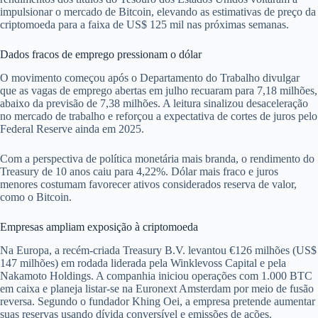
impulsionar o mercado de Bitcoin, elevando as estimativas de preço da
criptomoeda para a faixa de US$ 125 mil nas próximas semanas.
Dados fracos de emprego pressionam o dólar
O movimento começou após o Departamento do Trabalho divulgar
que as vagas de emprego abertas em julho recuaram para 7,18 milhões,
abaixo da previsão de 7,38 milhões. A leitura sinalizou desaceleração
no mercado de trabalho e reforçou a expectativa de cortes de juros pelo
Federal Reserve ainda em 2025.
Com a perspectiva de política monetária mais branda, o rendimento do
Treasury de 10 anos caiu para 4,22%. Dólar mais fraco e juros
menores costumam favorecer ativos considerados reserva de valor,
como o Bitcoin.
Empresas ampliam exposição à criptomoeda
Na Europa, a recém-criada Treasury B.V. levantou €126 milhões (US$
147 milhões) em rodada liderada pela Winklevoss Capital e pela
Nakamoto Holdings. A companhia iniciou operações com 1.000 BTC
em caixa e planeja listar‐se na Euronext Amsterdam por meio de fusão
reversa. Segundo o fundador Khing Oei, a empresa pretende aumentar
suas reservas usando dívida conversível e emissões de ações.