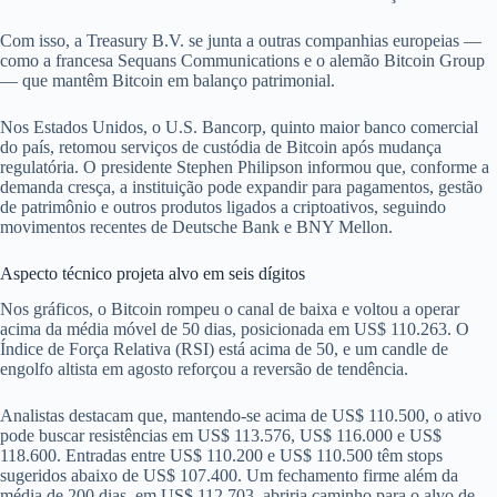
Com isso, a Treasury B.V. se junta a outras companhias europeias —
como a francesa Sequans Communications e o alemão Bitcoin Group
— que mantêm Bitcoin em balanço patrimonial.
Nos Estados Unidos, o U.S. Bancorp, quinto maior banco comercial
do país, retomou serviços de custódia de Bitcoin após mudança
regulatória. O presidente Stephen Philipson informou que, conforme a
demanda cresça, a instituição pode expandir para pagamentos, gestão
de patrimônio e outros produtos ligados a criptoativos, seguindo
movimentos recentes de Deutsche Bank e BNY Mellon.
Aspecto técnico projeta alvo em seis dígitos
Nos gráficos, o Bitcoin rompeu o canal de baixa e voltou a operar
acima da média móvel de 50 dias, posicionada em US$ 110.263. O
Índice de Força Relativa (RSI) está acima de 50, e um candle de
engolfo altista em agosto reforçou a reversão de tendência.
Analistas destacam que, mantendo‐se acima de US$ 110.500, o ativo
pode buscar resistências em US$ 113.576, US$ 116.000 e US$
118.600. Entradas entre US$ 110.200 e US$ 110.500 têm stops
sugeridos abaixo de US$ 107.400. Um fechamento firme além da
média de 200 dias, em US$ 112.703, abriria caminho para o alvo de