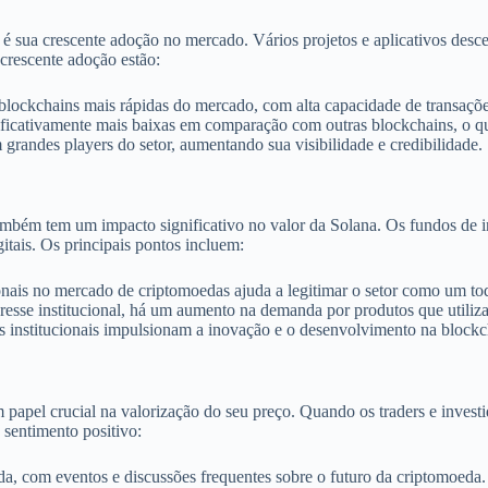
 é sua crescente adoção no mercado. Vários projetos e aplicativos desc
crescente adoção estão:
lockchains mais rápidas do mercado, com alta capacidade de transaçõ
nificativamente mais baixas em comparação com outras blockchains, o qu
randes players do setor, aumentando sua visibilidade e credibilidade.
também tem um impacto significativo no valor da Solana. Os fundos de in
gitais. Os principais pontos incluem:
ionais no mercado de criptomoedas ajuda a legitimar o setor como um to
esse institucional, há um aumento na demanda por produtos que utiliza
 institucionais impulsionam a inovação e o desenvolvimento na blockch
el crucial na valorização do seu preço. Quando os traders e investid
sentimento positivo:
a, com eventos e discussões frequentes sobre o futuro da criptomoeda.