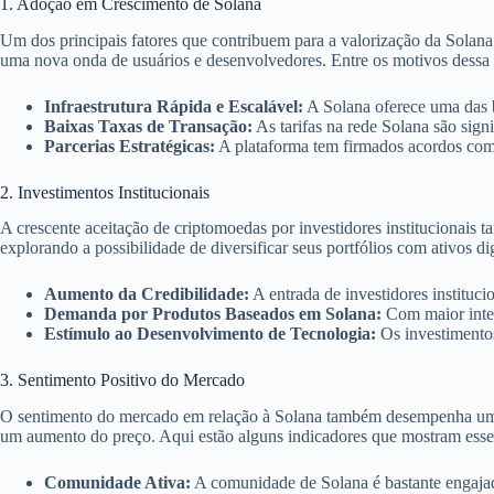
1. Adoção em Crescimento de Solana
Um dos principais fatores que contribuem para a valorização da Solana
uma nova onda de usuários e desenvolvedores. Entre os motivos dessa 
Infraestrutura Rápida e Escalável:
A Solana oferece uma das b
Baixas Taxas de Transação:
As tarifas na rede Solana são sig
Parcerias Estratégicas:
A plataforma tem firmados acordos com g
2. Investimentos Institucionais
A crescente aceitação de criptomoedas por investidores institucionais 
explorando a possibilidade de diversificar seus portfólios com ativos di
Aumento da Credibilidade:
A entrada de investidores instituc
Demanda por Produtos Baseados em Solana:
Com maior inter
Estímulo ao Desenvolvimento de Tecnologia:
Os investimentos
3. Sentimento Positivo do Mercado
O sentimento do mercado em relação à Solana também desempenha um pap
um aumento do preço. Aqui estão alguns indicadores que mostram esse 
Comunidade Ativa:
A comunidade de Solana é bastante engajad