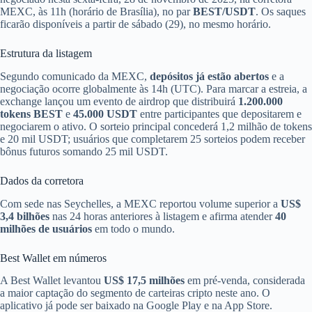
MEXC, às 11h (horário de Brasília), no par
BEST/USDT
. Os saques
ficarão disponíveis a partir de sábado (29), no mesmo horário.
Estrutura da listagem
Segundo comunicado da MEXC,
depósitos já estão abertos
e a
negociação ocorre globalmente às 14h (UTC). Para marcar a estreia, a
exchange lançou um evento de airdrop que distribuirá
1.200.000
tokens BEST
e
45.000 USDT
entre participantes que depositarem e
negociarem o ativo. O sorteio principal concederá 1,2 milhão de tokens
e 20 mil USDT; usuários que completarem 25 sorteios podem receber
bônus futuros somando 25 mil USDT.
Dados da corretora
Com sede nas Seychelles, a MEXC reportou volume superior a
US$
3,4 bilhões
nas 24 horas anteriores à listagem e afirma atender
40
milhões de usuários
em todo o mundo.
Best Wallet em números
A Best Wallet levantou
US$ 17,5 milhões
em pré-venda, considerada
a maior captação do segmento de carteiras cripto neste ano. O
aplicativo já pode ser baixado na Google Play e na App Store.