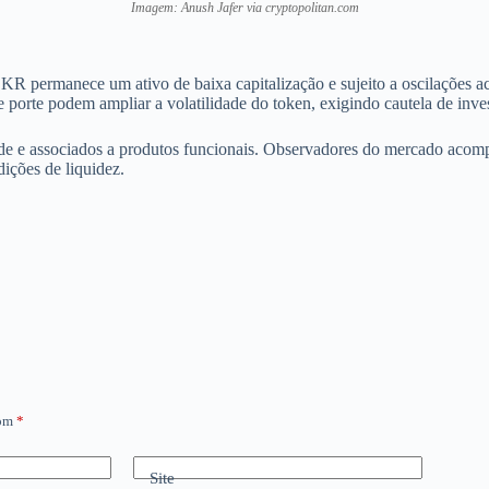
Imagem: Anush Jafer via cryptopolitan.com
R permanece um ativo de baixa capitalização e sujeito a oscilações ac
orte podem ampliar a volatilidade do token, exigindo cautela de inves
de e associados a produtos funcionais. Observadores do mercado acom
ições de liquidez.
com
*
Site