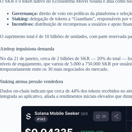
O SKR é o token nativo do Ecossistema Móvel Solana e atua como bas
Governança:
direito de voto em políticas da plataforma e seleçã
Staking:
delegação de tokens a “Guardians”, responsáveis por ve
Incentivos:
distribuição de recompensas a usuários e apoio fina
O suprimento total é de 10 bilhões de unidades, com parte reservada pa
Airdrop impulsiona demanda
No dia 21 de janeiro, cerca de 2 bilhões de SKR — 20% do total — for
níveis de engajamento, que variou de 5.000 a 750.000 SKR por usuári
temporariamente entre os 30 mais negociados do mercado.
Staking atenua pressão vendedora
Dados on-chain indicam que cerca de 44% dos tokens recebidos no aird
integrada ao aplicativo, aliada a rendimentos iniciais elevados que di