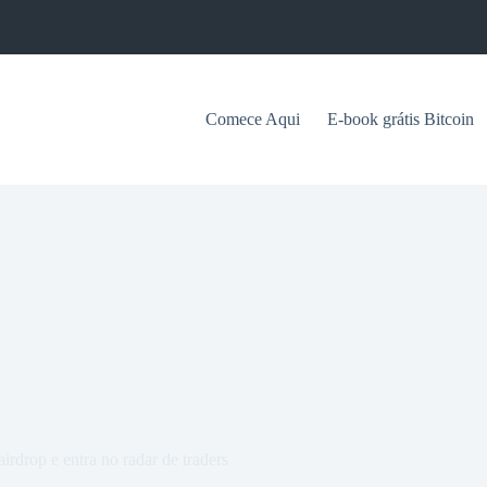
Comece Aqui
E-book grátis Bitcoin
drop e entra no radar de traders