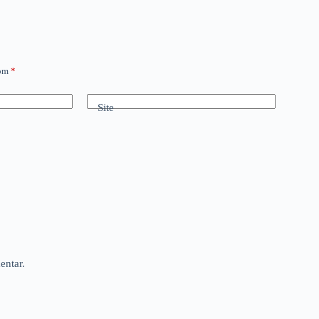
com
*
Site
entar.