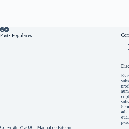
Posts Populares
Com
Disc
Este
subs
prof
aume
crip
subs
Semp
advo
qual
pess
Copyright © 2026 - Manual do Bitcoin