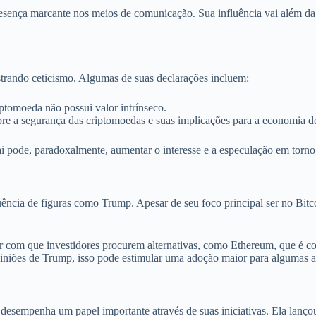
ença marcante nos meios de comunicação. Sua influência vai além da p
trando ceticismo. Algumas de suas declarações incluem:
iptomoeda não possui valor intrínseco.
bre a segurança das criptomoedas e suas implicações para a economia 
i pode, paradoxalmente, aumentar o interesse e a especulação em torno d
ncia de figuras como Trump. Apesar de seu foco principal ser no Bitcoi
er com que investidores procurem alternativas, como Ethereum, que é con
iniões de Trump, isso pode estimular uma adoção maior para algumas a
empenha um papel importante através de suas iniciativas. Ela lançou 