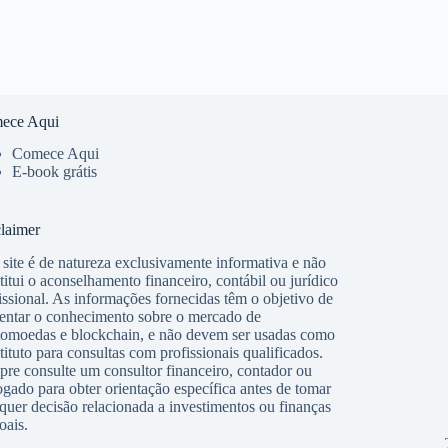
ece Aqui
Comece Aqui
E-book grátis
laimer
 site é de natureza exclusivamente informativa e não
titui o aconselhamento financeiro, contábil ou jurídico
issional. As informações fornecidas têm o objetivo de
ntar o conhecimento sobre o mercado de
tomoedas e blockchain, e não devem ser usadas como
tituto para consultas com profissionais qualificados.
re consulte um consultor financeiro, contador ou
gado para obter orientação específica antes de tomar
quer decisão relacionada a investimentos ou finanças
oais.