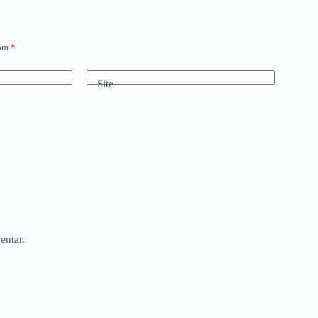
com
*
Site
entar.