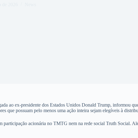
o de 2026
News
ao ex-presidente dos Estados Unidos Donald Trump, informou que real
dores que possuam pelo menos uma ação inteira sejam elegíveis à distrib
articipação acionária no TMTG nem na rede social Truth Social. Além d