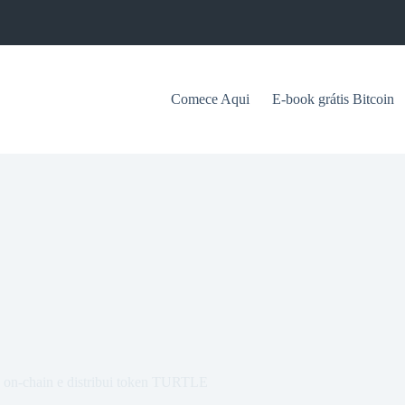
Comece Aqui
E-book grátis Bitcoin
es on-chain e distribui token TURTLE