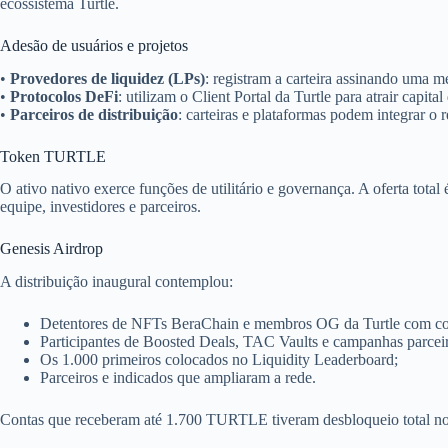
ecossistema Turtle.
Adesão de usuários e projetos
•
Provedores de liquidez (LPs)
: registram a carteira assinando uma
•
Protocolos DeFi
: utilizam o Client Portal da Turtle para atrair capi
•
Parceiros de distribuição
: carteiras e plataformas podem integrar o
Token TURTLE
O ativo nativo exerce funções de utilitário e governança. A oferta total
equipe, investidores e parceiros.
Genesis Airdrop
A distribuição inaugural contemplou:
Detentores de NFTs BeraChain e membros OG da Turtle com co
Participantes de Boosted Deals, TAC Vaults e campanhas parceir
Os 1.000 primeiros colocados no Liquidity Leaderboard;
Parceiros e indicados que ampliaram a rede.
Contas que receberam até 1.700 TURTLE tiveram desbloqueio total no 