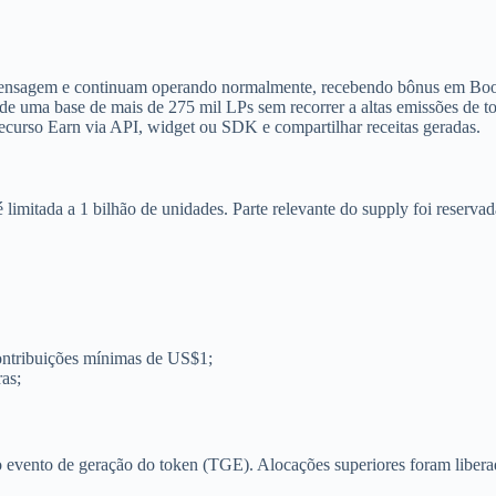
 mensagem e continuam operando normalmente, recebendo bônus em Boo
tal de uma base de mais de 275 mil LPs sem recorrer a altas emissões de t
 recurso Earn via API, widget ou SDK e compartilhar receitas geradas.
 é limitada a 1 bilhão de unidades. Parte relevante do supply foi reserv
ntribuições mínimas de US$1;
as;
evento de geração do token (TGE). Alocações superiores foram liberad