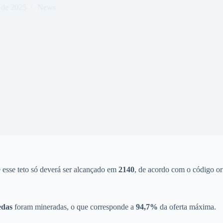
 de 2025
News
e esse teto só deverá ser alcançado em
2140
, de acordo com o código or
edas
foram mineradas, o que corresponde a
94,7%
da oferta máxima.