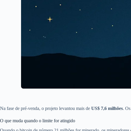
Na fase de pré-venda, o projeto levantou mais de
US$ 7,6 milhões
. Os
O que muda quando o limite for atingido
Quando o bitcoin de número 21 milhões for minerado, os mineradores c