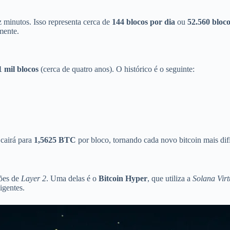
 minutos. Isso representa cerca de
144 blocos por dia
ou
52.560 bloc
mente.
1 mil blocos
(cerca de quatro anos). O histórico é o seguinte:
 cairá para
1,5625 BTC
por bloco, tornando cada novo bitcoin mais difíc
ções de
Layer 2
. Uma delas é o
Bitcoin Hyper
, que utiliza a
Solana Vir
igentes.