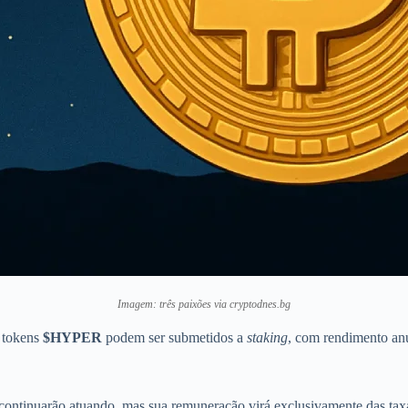
Imagem: três paixões via cryptodnes.bg
 tokens
$HYPER
podem ser submetidos a
staking
, com rendimento a
ontinuarão atuando, mas sua remuneração virá exclusivamente das taxa