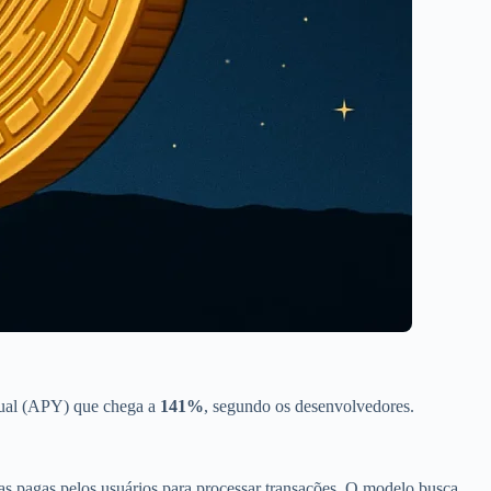
nual (APY) que chega a
141%
, segundo os desenvolvedores.
s pagas pelos usuários para processar transações. O modelo busca