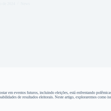
o de 2024
News
star em eventos futuros, incluindo eleições, está enfrentando polêmic
abilidades de resultados eleitorais. Neste artigo, exploraremos como iss