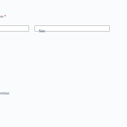
com
*
Site
entar.