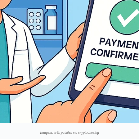
Imagem: três paixões via cryptodnes.bg