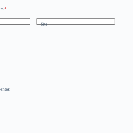
com
*
Site
entar.