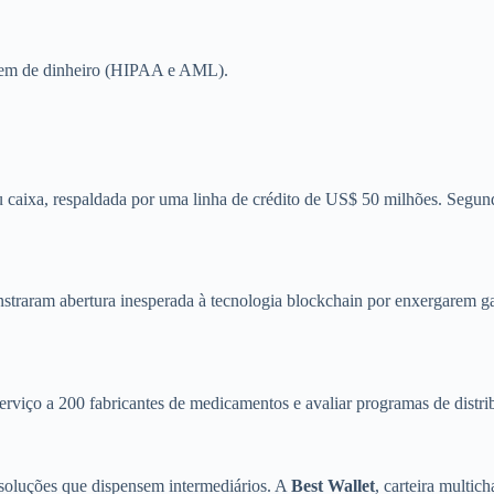
gem de dinheiro (HIPAA e AML).
aixa, respaldada por uma linha de crédito de US$ 50 milhões. Segundo a
raram abertura inesperada à tecnologia blockchain por enxergarem gan
erviço a 200 fabricantes de medicamentos e avaliar programas de distri
oluções que dispensem intermediários. A
Best Wallet
, carteira multic