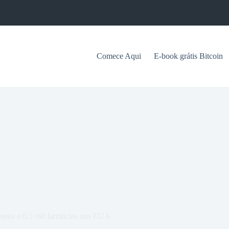
Comece Aqui
E-book grátis Bitcoin
âneos a 6,5 mil farmácias nos EUA