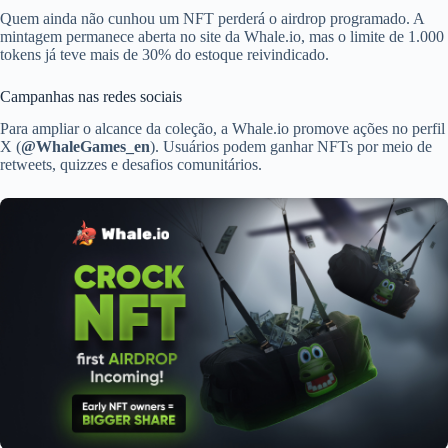
Quem ainda não cunhou um NFT perderá o airdrop programado. A
mintagem permanece aberta no site da Whale.io, mas o limite de 1.000
tokens já teve mais de 30% do estoque reivindicado.
Campanhas nas redes sociais
Para ampliar o alcance da coleção, a Whale.io promove ações no perfil
X (
@WhaleGames_en
). Usuários podem ganhar NFTs por meio de
retweets, quizzes e desafios comunitários.