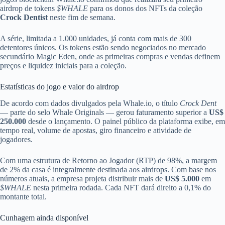
airdrop de tokens
$WHALE
para os donos dos NFTs da coleção
Crock Dentist
neste fim de semana.
A série, limitada a 1.000 unidades, já conta com mais de 300
detentores únicos. Os tokens estão sendo negociados no mercado
secundário Magic Eden, onde as primeiras compras e vendas definem
preços e liquidez iniciais para a coleção.
Estatísticas do jogo e valor do airdrop
De acordo com dados divulgados pela Whale.io, o título
Crock Dent
— parte do selo Whale Originals — gerou faturamento superior a
US$
250.000
desde o lançamento. O painel público da plataforma exibe, em
tempo real, volume de apostas, giro financeiro e atividade de
jogadores.
Com uma estrutura de Retorno ao Jogador (RTP) de 98%, a margem
de 2% da casa é integralmente destinada aos airdrops. Com base nos
números atuais, a empresa projeta distribuir mais de
US$ 5.000
em
$WHALE
nesta primeira rodada. Cada NFT dará direito a 0,1% do
montante total.
Cunhagem ainda disponível