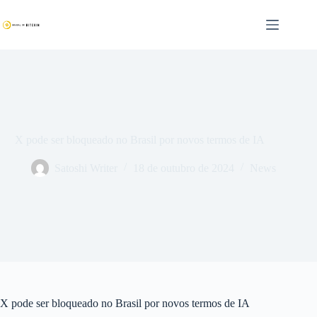
Pular
para
o
conteúdo
X pode ser bloqueado no Brasil por novos termos de IA
Satoshi Writer
18 de outubro de 2024
News
X pode ser bloqueado no Brasil por novos termos de IA