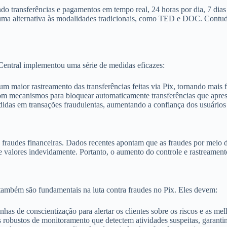
do transferências e pagamentos em tempo real, 24 horas por dia, 7 di
o uma alternativa às modalidades tradicionais, como TED e DOC. Contu
 Central implementou uma série de medidas eficazes:
 maior rastreamento das transferências feitas via Pix, tornando mais fác
m mecanismos para bloquear automaticamente transferências que aprese
didas em transações fraudulentas, aumentando a confiança dos usuários
s fraudes financeiras. Dados recentes apontam que as fraudes por meio
de valores indevidamente. Portanto, o aumento do controle e rastreament
 também são fundamentais na luta contra fraudes no Pix. Eles devem:
has de conscientização para alertar os clientes sobre os riscos e as mel
 robustos de monitoramento que detectem atividades suspeitas, garanti