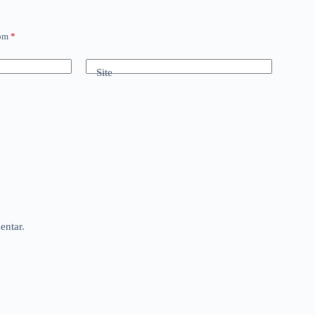
com
*
Site
entar.