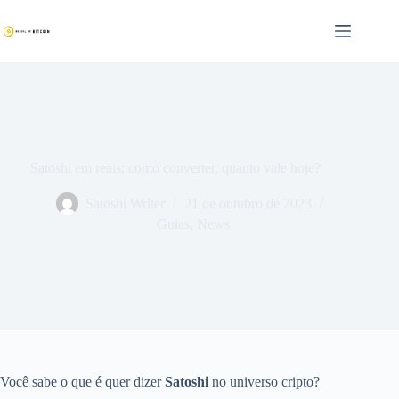
Pular
para
o
conteúdo
Satoshi em reais: como converter, quanto vale hoje?
Satoshi Writer
21 de outubro de 2023
Guias
,
News
Você sabe o que é quer dizer
Satoshi
no universo cripto?