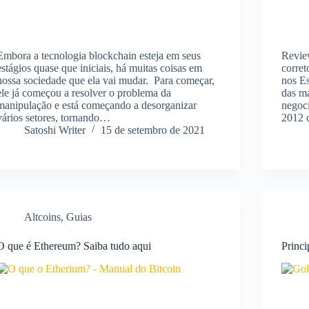
Embora a tecnologia blockchain esteja em seus
Revie
estágios quase que iniciais, há muitas coisas em
corre
nossa sociedade que ela vai mudar. Para começar,
nos E
ele já começou a resolver o problema da
das m
manipulação e está começando a desorganizar
negoci
vários setores, tornando…
2012
Satoshi Writer
15 de setembro de 2021
Altcoins
,
Guias
O que é Ethereum? Saiba tudo aqui
Princi