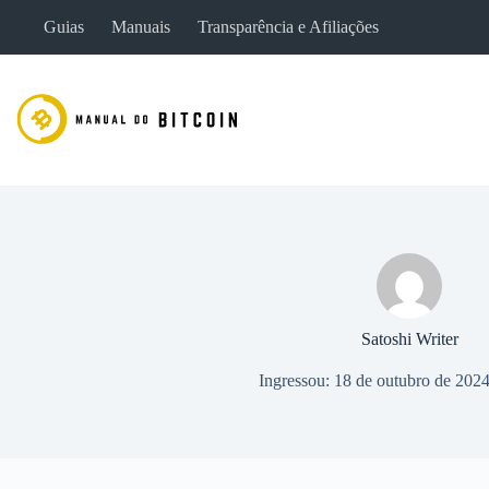
Pular
Guias
Manuais
Transparência e Afiliações
para
o
conteúdo
Satoshi Writer
Ingressou: 18 de outubro de 202