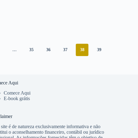
…
35
36
37
38
39
ece Aqui
Comece Aqui
E-book grátis
laimer
 site é de natureza exclusivamente informativa e não
titui o aconselhamento financeiro, contábil ou jurídico
issional. As informações fornecidas têm o objetivo de