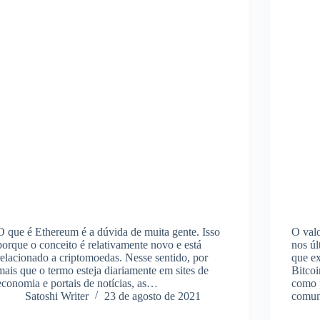
O que é Ethereum é a dúvida de muita gente. Isso
O valo
porque o conceito é relativamente novo e está
nos úl
relacionado a criptomoedas. Nesse sentido, por
que ex
mais que o termo esteja diariamente em sites de
Bitcoi
economia e portais de notícias, as…
como p
Satoshi Writer
23 de agosto de 2021
comun